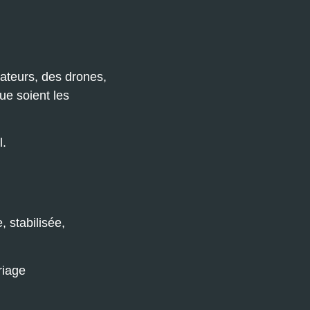
sateurs, des drones,
ue soient les
l.
 stabilisée,
riage