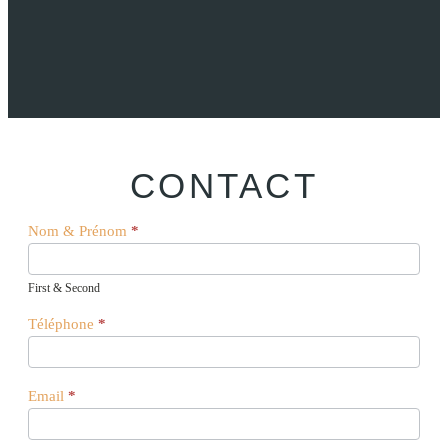
CONTACT
ME
Nom & Prénom
*
CONTACTER
First & Second
Téléphone
*
Email
*